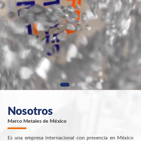
MATERIAS
PRIMAS
MATERIAL
EN STOCK
Para la industria de la fundición del hierro,
aluminio y del acero
Amplio inventario para brindar un mejor sevicio
Ver productos
Conoce más
Nosotros
Marco Metales de México
Es una empresa internacional con presencia en México