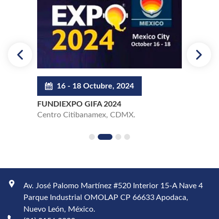
24 - 26 Marzo, 2025
15
EXPO ACERO 2025
GLOBAL
CINTERMEX, Monterrey, N.L.
EXPO Gu
Av. José Palomo Martínez #520 Interior 15-A Nave 4
Parque Industrial OMOLAP CP 66633 Apodaca,
Nuevo León, México.